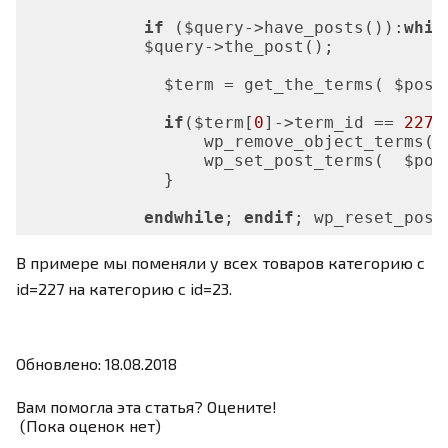
if
 ($query->have_posts()):
whil
            $query->the_post();

              $term = get_the_terms( $post
if
($term[
0
]->term_id == 
227
){
                  wp_remove_object_terms($
                  wp_set_post_terms(  $pos
              }

endwhile
; 
endif
В примере мы поменяли у всех товаров категорию с
id=227 на категорию с id=23.
Обновлено: 18.08.2018
Вам помогла эта статья? Оцените!
(Пока оценок нет)