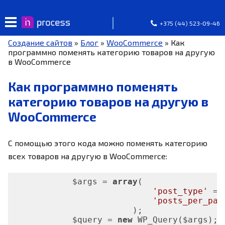
+375 (44) 523-09-46
Создание сайтов
»
Блог
»
WooCommerce
»
Как
программно поменять категорию товаров на другую
в WooCommerce
Как программно поменять
категорию товаров на другую в
WooCommerce
С помощью этого кода можно поменять категорию
всех товаров на другую в WooCommerce:
            $args = 
array
(

'post_type'
 =>
'posts_per_pag
                        );

            $query = 
new
 WP_Query($args);
